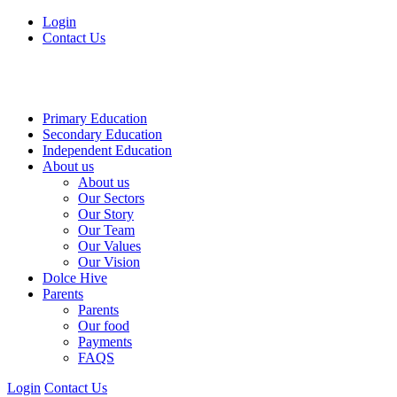
Login
Contact Us
Primary Education
Secondary Education
Independent Education
About us
About us
Our Sectors
Our Story
Our Team
Our Values
Our Vision
Dolce Hive
Parents
Parents
Our food
Payments
FAQS
Login
Contact Us