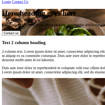
Login
Contact Us
Hero heading goes here
Hero excerpt – Lorem ipsum dolor sit amet, consectetur adipiscing elit
Contact us
Text 2 column heading
2-column text. Lorem ipsum dolor sit amet, consectetur adipiscing eli
ut aliquip ex ea commodo consequat. Duis aute irure dolor in reprehende
deserunt mollit anim id est laborum.
Duis aute irure dolor in reprehenderit in voluptate velit esse cillum do
Lorem ipsum dolor sit amet, consectetur adipiscing elit, sed do eiusm