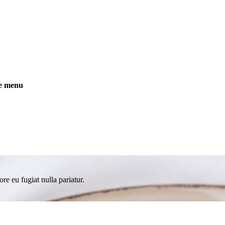
te menu
ore eu fugiat nulla pariatur.